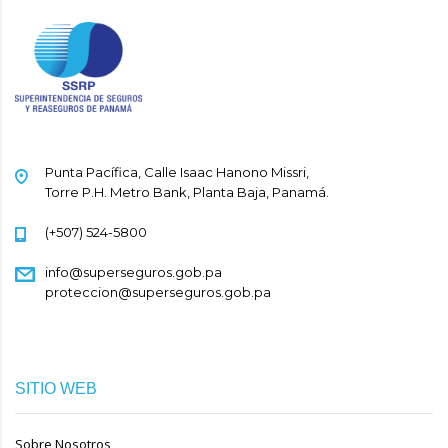
ASESORES
PROFESIONALES DE
SERVICIOS S.A
Punta Pacífica, Calle Isaac Hanono Missri,
Ramos:
Personas - Generales Fianza
Torre P.H. Metro Bank, Planta Baja, Panamá.
Gerente:
(+507) 524-5800
Amael Acosta
info@superseguros.gob.pa
Dirección:
Avenida Tomas Herrera y Calle T Norte,
proteccion@superseguros.gob.pa
Chiriquí
Teléfono:
(507) 730-5951
Cursos Autorizados:
Aspirantes a Agente de
SITIO WEB
Ventas y Ejecutivos de Cuentas o de Ventas
Sobre Nosotros