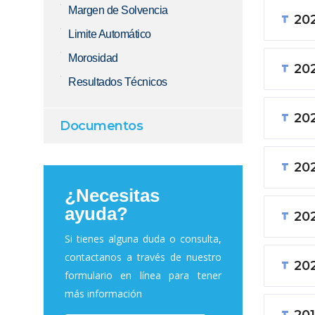
Margen de Solvencia
20
Limite Automático
Morosidad
20
Resultados Técnicos
20
Documentos
20
¿Necesitas
ayuda?
20
Si tienes alguna duda o consulta,
contactanos a través de nuestro
20
formulario en línea para tener
más información