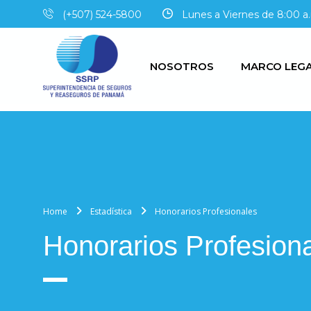
(+507) 524-5800
Lunes a Viernes de 8:00 a.
NOSOTROS
MARCO LEG
Home
Estadística
Honorarios Profesionales
Honorarios Profesion