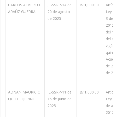
CARLOS ALBERTO
JE-SSRP-14 de
B/.1,000.00
Artícul
ARAÚZ GUERRA
20 de agosto
Ley No
de 2025
3 de ab
2012. 
del nu
del art
vigés
quinto
Acuerd
de 24 
de 201
ADNAN MAURICIO
JE-SSRP-11 de
B/.1,000.00
Artícul
QUIEL TIJERINO
16 de junio de
Ley No
2025
de abri
2012; 