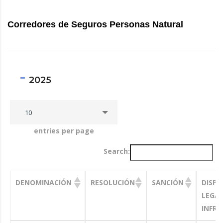
Corredores de Seguros Personas Natural
2025
10
entries per page
Search:
DENOMINACIÓN
RESOLUCIÓN
SANCIÓN
DISPO
LEGA
INFRI