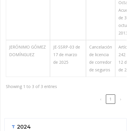
Octavo
Acuer
de 30 
octubr
2013.
JERÓNIMO GÓMEZ
JE-SSRP-03 de
Cancelación
Artícu
DOMÍNGUEZ
17 de marzo
de licencia
242 de
de 2025
de corredor
12 de 
de seguros
de 201
Showing 1 to 3 of 3 entries
‹
1
›
2024