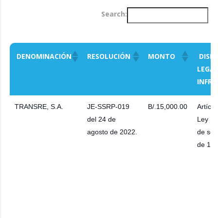
Search:
DENOMINACIÓN
RESOLUCIÓN
MONTO
DISPO
LEGA
INFRI
TRANSRE, S.A.
JE-SSRP-019
B/.15,000.00
Artícul
del 24 de
Ley No
agosto de 2022.
de sep
de 199