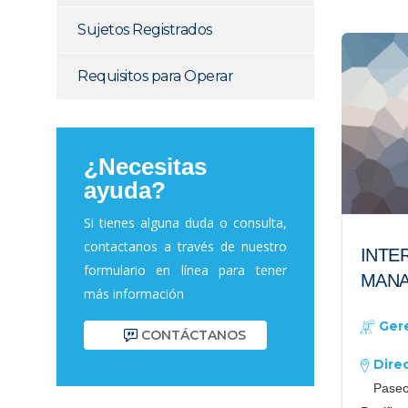
Sujetos Registrados
Requisitos para Operar
¿Necesitas
ayuda?
Si tienes alguna duda o consulta,
contactanos a través de nuestro
INTE
formulario en línea para tener
MANA
más información
Ger
CONTÁCTANOS
Dire
Paseo 