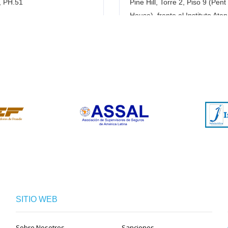
, PH.51
Pine Hill, Torre 2, Piso 9 (Pent
House), frente al Instituto Ate
éfono:
(507) 223-0666
Teléfono:
(507) 302-7620
:
(507) 301-0610 / 301-0621
22
SITIO WEB
Sobre Nosotros
Sanciones