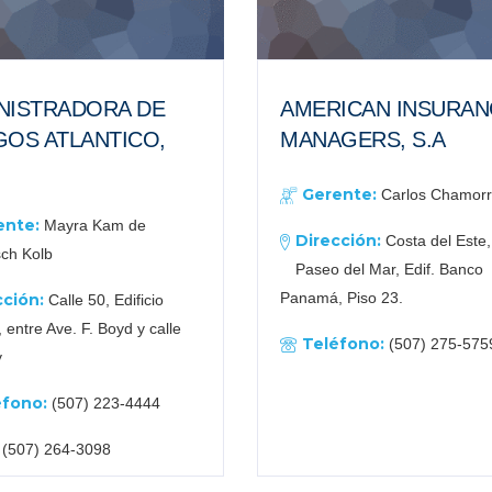
NISTRADORA DE
AMERICAN INSURAN
GOS ATLANTICO,
MANAGERS, S.A
Gerente:
Carlos Chamor
ente:
Mayra Kam de
Dirección:
Costa del Este
ch Kolb
Paseo del Mar, Edif. Banco
Panamá, Piso 23.
cción:
Calle 50, Edificio
 entre Ave. F. Boyd y calle
Teléfono:
(507) 275-575
y
éfono:
(507) 223-4444
:
(507) 264-3098