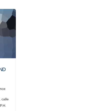
ND
once
 calle
 P.H.